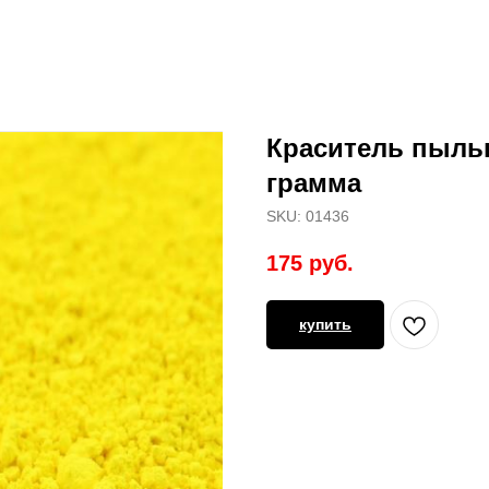
Краситель пыльц
грамма
SKU:
01436
175
руб.
купить