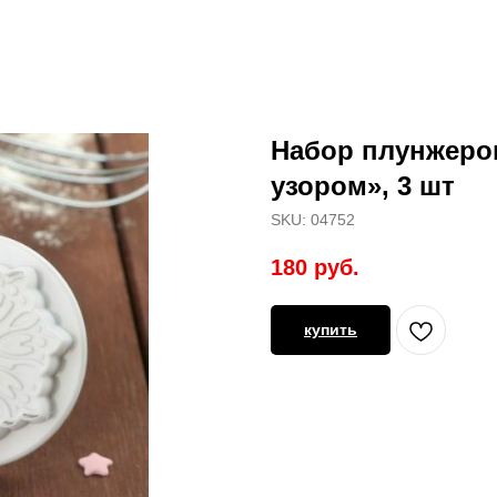
Набор плунжеров
узором», 3 шт
SKU:
04752
180
руб.
купить