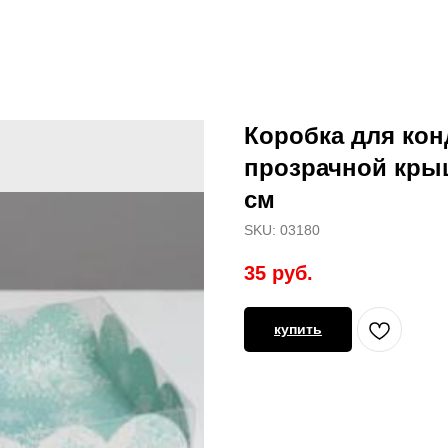
Коробка для кон
прозрачной крыш
см
SKU:
03180
35
руб.
купить