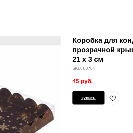
Коробка для кон
прозрачной крыш
21 х 3 см
SKU:
03704
45
руб.
купить