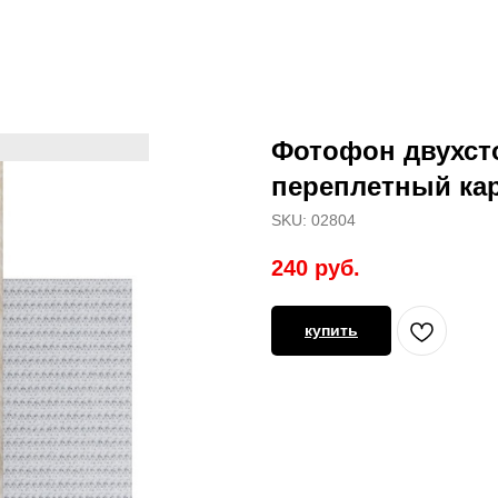
Фотофон двухсто
переплетный ка
SKU:
02804
240
руб.
купить