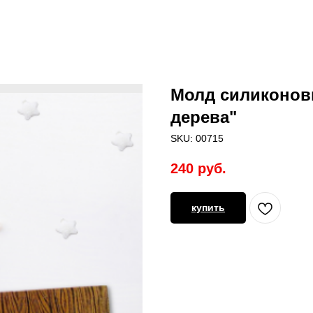
Молд силиконовы
дерева"
SKU:
00715
240
руб.
купить