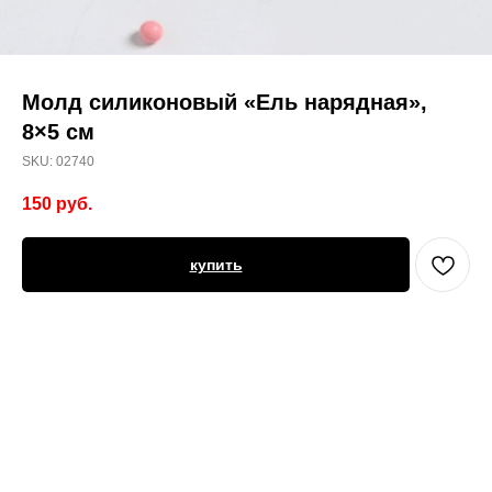
Молд силиконовый «Ель нарядная»,
8×5 см
SKU:
02740
150
руб.
купить