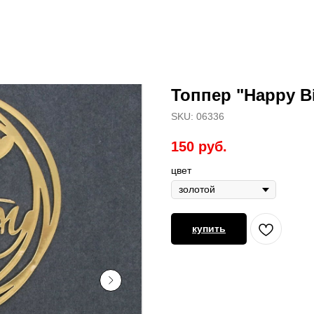
Топпер "Happy Bi
SKU:
06336
150
руб.
цвет
купить