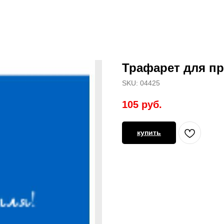
Трафарет для пр
SKU:
04425
105
руб.
купить